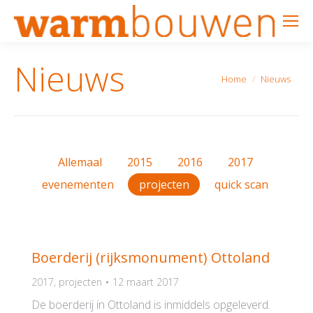
Nieuws
Je bent hier:
Home
Nieuws
Allemaal
2015
2016
2017
evenementen
projecten
quick scan
Boerderij (rijksmonument) Ottoland
2017
,
projecten
12 maart 2017
De boerderij in Ottoland is inmiddels opgeleverd.