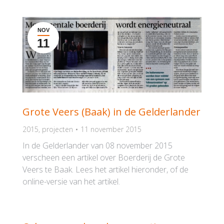
NOV
11
Grote Veers (Baak) in de Gelderlander
2015
,
projecten
11 november 2015
In de Gelderlander van 08 november 2015
verscheen een artikel over Boerderij de Grote
Veers te Baak. Lees het artikel hieronder, of de
online-versie van het artikel.