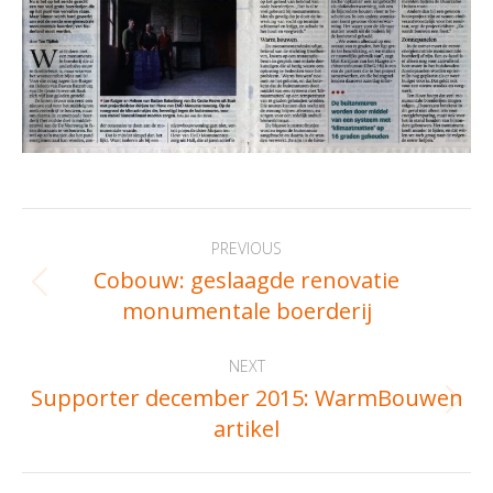
Post
PREVIOUS
navigation
Cobouw: geslaagde renovatie
Previous
monumentale boerderij
post:
NEXT
Supporter december 2015: WarmBouwen
Next
artikel
post: