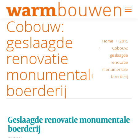
Cobouw:
geslaagde
Je bent hier:
Home
2015
Cobouw:
renovatie
geslaagde
renovatie
monumentale
monumentale
boerderij
boerderij