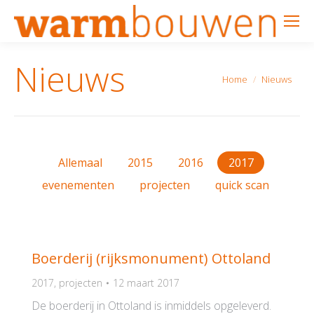
Nieuws
Je bent hier:
Home
Nieuws
Allemaal
2015
2016
2017
evenementen
projecten
quick scan
Boerderij (rijksmonument) Ottoland
2017
,
projecten
12 maart 2017
De boerderij in Ottoland is inmiddels opgeleverd.