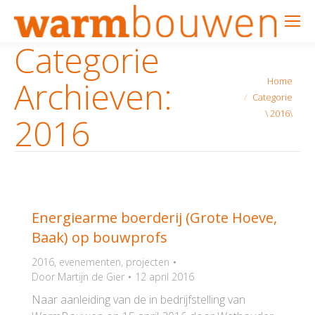
Categorie
Je bent hier:
Archieven:
Home
Categorie
\ 2016\
2016
Energiearme boerderij (Grote Hoeve,
Baak) op bouwprofs
2016
,
evenementen
,
projecten
Door
Martijn de Gier
12 april 2016
Naar aanleiding van de in bedrijfstelling van