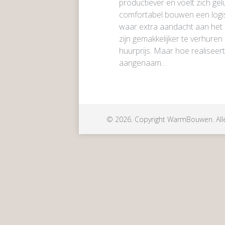
productiever en voelt zich gelu
comfortabel bouwen een log
waar extra aandacht aan het 
zijn gemakkelijker te verhure
huurprijs. Maar hoe realiseer
aangenaam…
©
2026. Copyright WarmBouwen. All