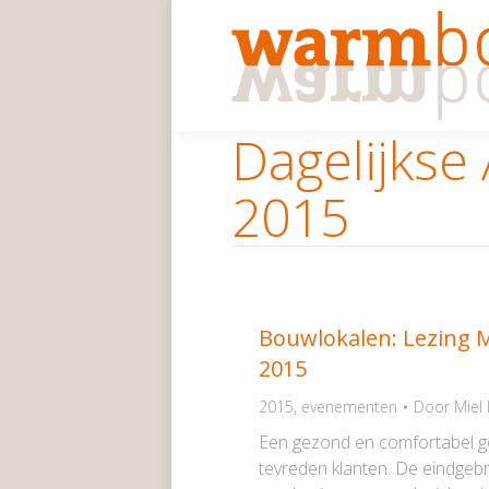
Dagelijkse
2015
Bouwlokalen: Lezing M
2015
2015
,
evenementen
Door
Miel
Een gezond en comfortabel g
tevreden klanten. De eindgebru