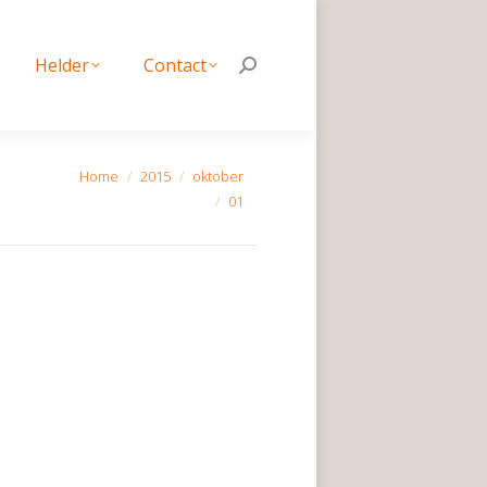
Helder
Contact
Search:
Helder
Contact
Search:
Je bent hier:
Home
2015
oktober
01