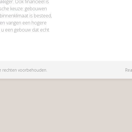
kkiger. Ook financieel is
ische keuze: gebouwen
binnenklimaat is besteed,
n en vangen een hogere
t u een gebouw dat echt
e rechten voorbehouden.
Rea